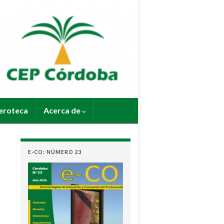
roteca
Acerca de
E-CO: NÚMERO 23