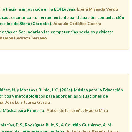
o hacia la innovación en la EOI Lucena
. Elena MIranda Verdú
odcast escolar como herramienta de participación, comunicación
Catalina de Siena (Córdoba)
. Joaquín Ordóñez Guerra
os/as en Secundaria y las competencias sociales y cívicas:
é Ramón Pedraza Serrano
úñez, N. y Montoya Rubio, J. C. (2024). Música para la Educación
óricos y metodológicos para abordar las Situaciones de
ña:
José Luis Juárez García
la Música para Primaria
.
Autor de la reseña:
Mauro Mira
acías, P. S., Rodríguez Ruiz, S., & Coutiño Gutiérrez, A. M.
 preescolar, primaria y secundaria
.
Autora de la Reseña:
Laura