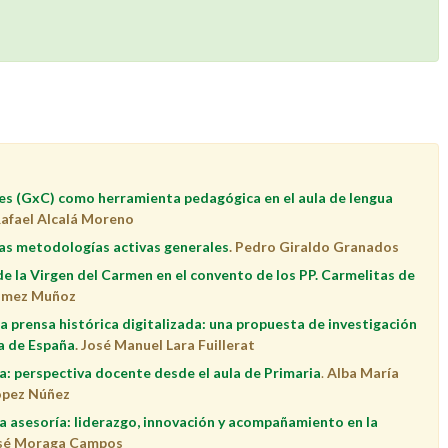
s (GxC) como herramienta pedagógica en el aula de lengua
Rafael Alcalá Moreno
las metodologías activas generales
. P
edro Giraldo Granados
e la Virgen del Carmen en el convento de los PP. Carmelitas de
Gomez Muñoz
a prensa histórica digitalizada: una propuesta de investigación
ia de España
. José Manuel Lara Fuillerat
a: perspectiva docente desde el aula de Primaria
.
Alba María
ópez Núñez
a asesoría: liderazgo, innovación y acompañamiento en la
osé Moraga Campos