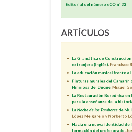
Editorial del número eCO nº 23
ARTÍCULOS
La Gramática de Construccione
extranjera (inglés)
.
Francisco 
La educación musical frente a 
Pinturas murales del Camarín d
Hinojosa del Duque
. Miguel 
La Restauración Borbónica en l
para la enseñanza de la histor
La
Noche de los Tambores
de Mul
López Melgarejo y
Norberto L
Hacia una nueva identidad de l
formación del profesorado
. J