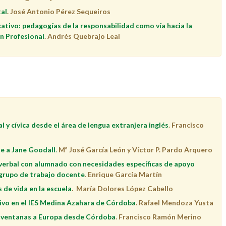
tal
. José Antonio Pérez Sequeiros
ativo: pedagogías de la responsabilidad como vía hacia la
n Profesional
. Andrés Quebrajo Leal
y cívica desde el área de lengua extranjera inglés
.
Francisco
e a Jane Goodall
.
Mª José García León y Víctor P. Pardo Arquero
verbal con alumnado con necesidades específicas de apoyo
 grupo de trabajo docente
.
Enrique García Martín
s de vida en la escuela
. María Dolores López Cabello
tivo en el IES Medina Azahara de Córdoba
. Rafael Mendoza Yusta
do ventanas a Europa desde Córdoba
. Francisco Ramón Merino