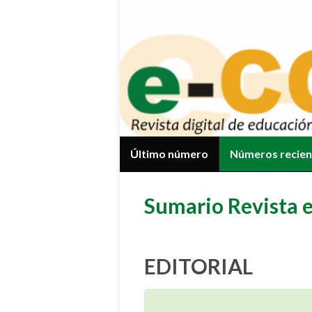
Último número
Números recie
Sumario Revista 
EDITORIAL