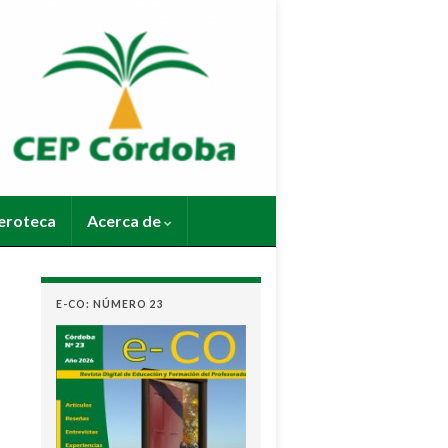
roteca
Acerca de
E-CO: NÚMERO 23