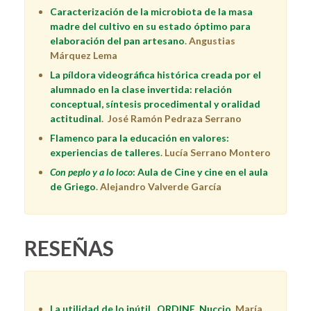
Caracterización de la microbiota de la masa
madre del cultivo en su estado óptimo para
elaboración del pan artesano
. Angustias
Márquez Lema
La píldora videográfica histórica creada por el
alumnado en la clase invertida: relación
conceptual, síntesis procedimental y oralidad
actitudinal
. José Ramón Pedraza Serrano
Flamenco para la educación en valores:
experiencias de talleres
. Lucía Serrano Montero
Con peplo y a lo loco
: Aula de Cine y cine en el aula
de Griego
. Alejandro Valverde García
RESEÑAS
La utilidad de lo inútil.. ORDINE, Nuccio
.
María