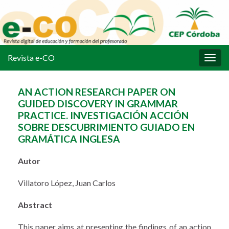
Revista e-CO
Alter
la
nave
AN ACTION RESEARCH PAPER ON
GUIDED DISCOVERY IN GRAMMAR
PRACTICE. INVESTIGACIÓN ACCIÓN
SOBRE DESCUBRIMIENTO GUIADO EN
GRAMÁTICA INGLESA
Autor
Villatoro López, Juan Carlos
Abstract
This paper aims at presenting the findings of an action