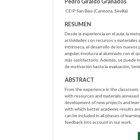
Pedro Giraldo Granados
CEIP San Blas (Carmona, Sevilla)
RESUMEN
Desde la experiencia en el aula, la met
actividades con recursos y materiales 
intrínseca, el desarrollo de los nuevos
angular, involucra al alumnado con el 
más satisfactorio. Además, se puede in
de motivación hasta la evaluación, ten
ABSTRACT
From the experience in the classroom,
with resources and materials annexed to 
development of new projects and learn
with which better academic results ar
can be included in all phases of learni
feedback into account in our work.