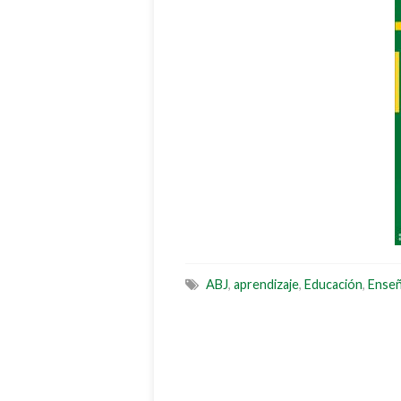
ABJ
,
aprendizaje
,
Educación
,
Ense