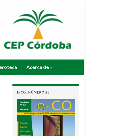
roteca
Acerca de
E-CO: NÚMERO 23