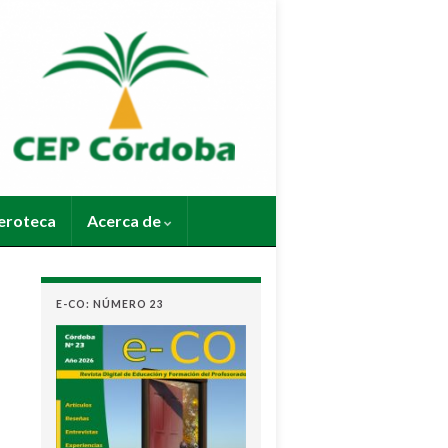
roteca
Acerca de
E-CO: NÚMERO 23