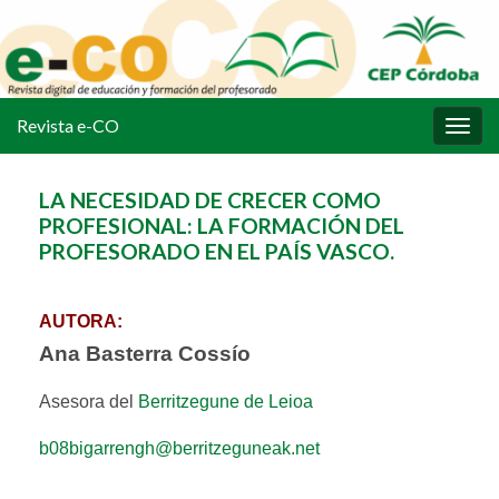
Revista e-CO
Alter
la
nave
LA NECESIDAD DE CRECER COMO
PROFESIONAL: LA FORMACIÓN DEL
PROFESORADO EN EL PAÍS VASCO.
AUTORA:
Ana Basterra Cossío
Asesora del
Berritzegune de Leioa
b08bigarrengh@berritzeguneak.net