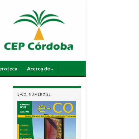
roteca
Acerca de
E-CO: NÚMERO 23