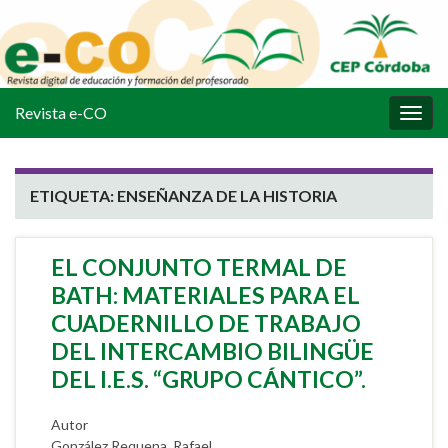
Revista e-CO
Alter
la
nave
ETIQUETA:
ENSEÑANZA DE LA HISTORIA
EL CONJUNTO TERMAL DE
BATH: MATERIALES PARA EL
CUADERNILLO DE TRABAJO
DEL INTERCAMBIO BILINGÜE
DEL I.E.S. “GRUPO CÁNTICO”.
Autor
González Requena, Rafael