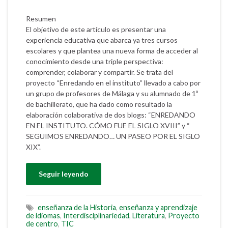
Resumen
El objetivo de este artículo es presentar una
experiencia educativa que abarca ya tres cursos
escolares y que plantea una nueva forma de acceder al
conocimiento desde una triple perspectiva:
comprender, colaborar y compartir. Se trata del
proyecto “Enredando en el instituto” llevado a cabo por
un grupo de profesores de Málaga y su alumnado de 1º
de bachillerato, que ha dado como resultado la
elaboración colaborativa de dos blogs: “ENREDANDO
EN EL INSTITUTO. CÓMO FUE EL SIGLO XVIII” y “
SEGUIMOS ENREDANDO… UN PASEO POR EL SIGLO
XIX”.
Seguir leyendo
enseñanza de la Historia
,
enseñanza y aprendizaje
de idiomas
,
Interdisciplinariedad
,
Literatura
,
Proyecto
de centro
,
TIC