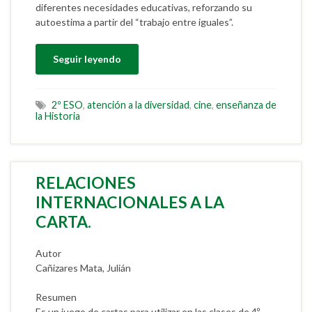
diferentes necesidades educativas, reforzando su
autoestima a partir del “trabajo entre iguales”.
Seguir leyendo
2º ESO
,
atención a la diversidad
,
cine
,
enseñanza de
la Historia
RELACIONES
INTERNACIONALES A LA
CARTA.
Autor
Cañizares Mata, Julián
Resumen
Es un juego de cartas para utilizar en las clases de 4º