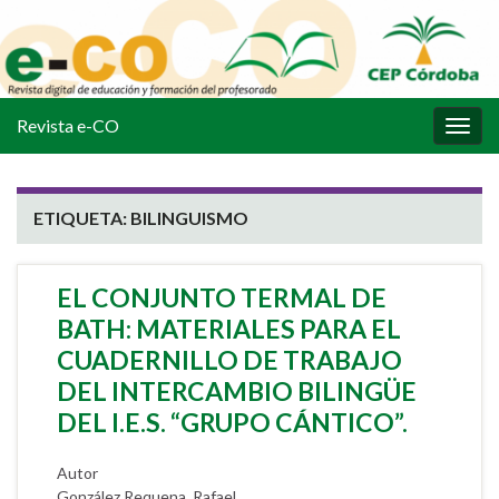
Revista e-CO
Alter
la
nave
ETIQUETA:
BILINGUISMO
EL CONJUNTO TERMAL DE
BATH: MATERIALES PARA EL
CUADERNILLO DE TRABAJO
DEL INTERCAMBIO BILINGÜE
DEL I.E.S. “GRUPO CÁNTICO”.
Autor
González Requena, Rafael