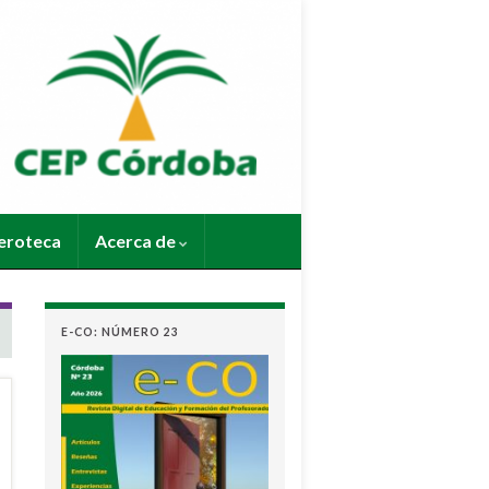
roteca
Acerca de
E-CO: NÚMERO 23