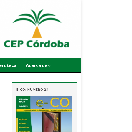
roteca
Acerca de
E-CO: NÚMERO 23