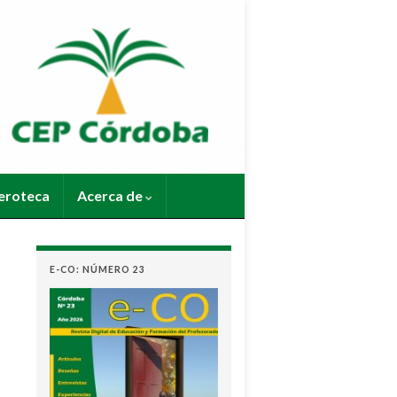
roteca
Acerca de
E-CO: NÚMERO 23