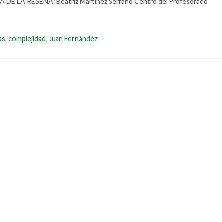
DE LA RESEÑA: Beatriz Martínez Serrano Centro del Profesorado
as
,
complejidad
,
Juan Fernández