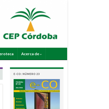
roteca
Acerca de
E-CO: NÚMERO 23