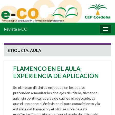
Revista e-CO
Alter
la
nave
ETIQUETA:
AULA
FLAMENCO EN EL AULA:
EXPERIENCIA DE APLICACIÓN
Se plantean distintos enfoques en los que se
pretenden armonizar los dos ejes del título, flamenco-
aula; sin pontificar acerca de cuál es el adecuado, ya
que el uno pone el énfasis en el puro conocimiento y la
estética del flamenco y el otro se sirve de esta
manifestación estética para ver el grado de aplicación