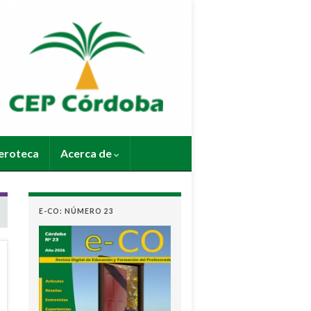
roteca
Acerca de
E-CO: NÚMERO 23