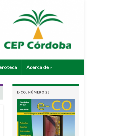
roteca
Acerca de
E-CO: NÚMERO 23