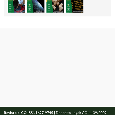
Revista e-CO
ISSN1697-9745 | Depósito Legal: CO-1139/2009.