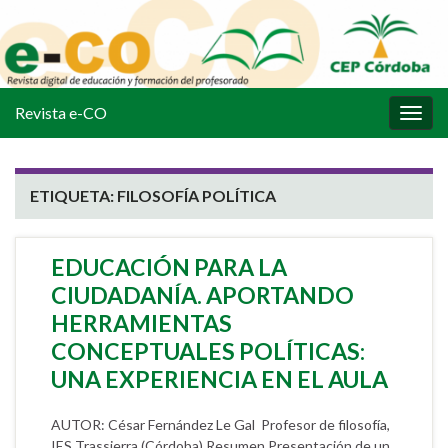
Revista e-CO
Alter
la
nave
ETIQUETA:
FILOSOFÍA POLÍTICA
EDUCACIÓN PARA LA
CIUDADANÍA. APORTANDO
HERRAMIENTAS
CONCEPTUALES POLÍTICAS:
UNA EXPERIENCIA EN EL AULA
AUTOR: César Fernández Le Gal Profesor de filosofía,
IES Trassierra (Córdoba) Resumen Presentación de un