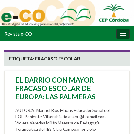
Revista e-CO
Alter
la
nave
ETIQUETA:
FRACASO ESCOLAR
EL BARRIO CON MAYOR
FRACASO ESCOLAR DE
EUROPA: LAS PALMERAS
AUTOR/A: Manuel Ríos Macías Educador Social del
EOE Poniente-Villarrubia riosmanu@hotmail.com
Violeta Veredas Millán Maestra de Pedagogía
Terapéutica del IES Clara Campoamor viole-