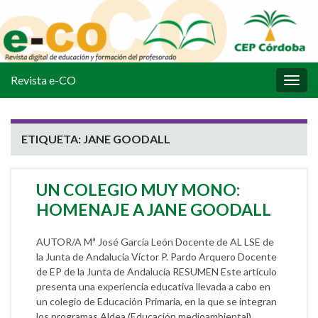
Revista e-CO
Alter
la
nave
ETIQUETA:
JANE GOODALL
UN COLEGIO MUY MONO:
HOMENAJE A JANE GOODALL
AUTOR/A Mª José García León Docente de AL LSE de
la Junta de Andalucía Víctor P. Pardo Arquero Docente
de EP de la Junta de Andalucía RESUMEN Este artículo
presenta una experiencia educativa llevada a cabo en
un colegio de Educación Primaria, en la que se integran
los programas Aldea (Educación medioambiental),