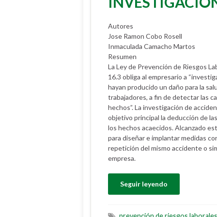
INVESTIGACIÓN
Autores
Jose Ramon Cobo Rosell
Inmaculada Camacho Martos
Resumen
La Ley de Prevención de Riesgos Lab
16.3 obliga al empresario a “investi
hayan producido un daño para la salu
trabajadores, a fin de detectar las 
hechos”. La investigación de accide
objetivo principal la deducción de l
los hechos acaecidos. Alcanzado este
para diseñar e implantar medidas cor
repetición del mismo accidente o sim
empresa.
Seguir leyendo
prevención de riesgos laborale