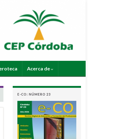
roteca
Acerca de
E-CO: NÚMERO 23