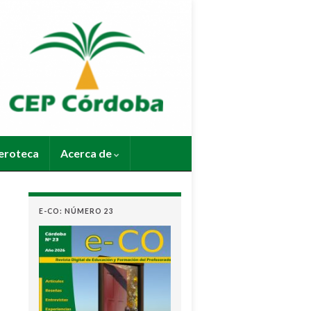
roteca
Acerca de
E-CO: NÚMERO 23