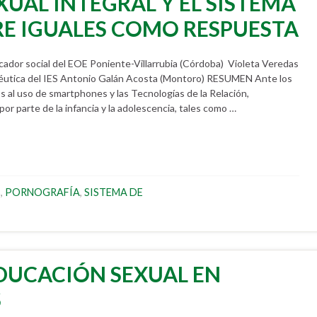
UAL INTEGRAL Y EL SISTEMA
RE IGUALES COMO RESPUESTA
or social del EOE Poniente-Villarrubia (Córdoba) Violeta Veredas
éutica del IES Antonio Galán Acosta (Montoro) RESUMEN Ante los
s al uso de smartphones y las Tecnologías de la Relación,
r parte de la infancia y la adolescencia, tales como …
s
,
PORNOGRAFÍA
,
SISTEMA DE
EDUCACIÓN SEXUAL EN
S