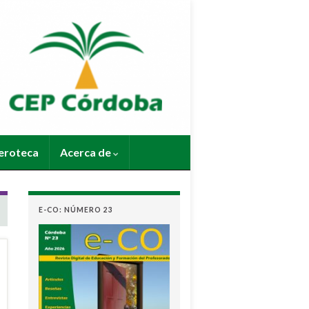
roteca
Acerca de
E-CO: NÚMERO 23