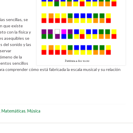
as sencillas, se
ón que existe
eto con la física y
es asequibles se
as del sonido y las
servar
nómeno de la
mentos sencillos
 para comprender cómo está fabricada la escala musical y su relación
,
Matemáticas
,
Música