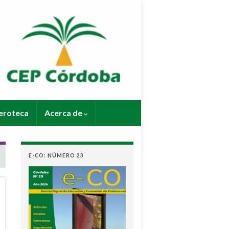
roteca
Acerca de
E-CO: NÚMERO 23