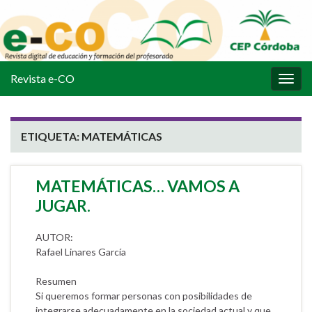
Revista e-CO
Alter
la
nave
ETIQUETA:
MATEMÁTICAS
MATEMÁTICAS… VAMOS A
JUGAR.
AUTOR:
Rafael Linares García
Resumen
Si queremos formar personas con posibilidades de
integrarse adecuadamente en la sociedad actual y que