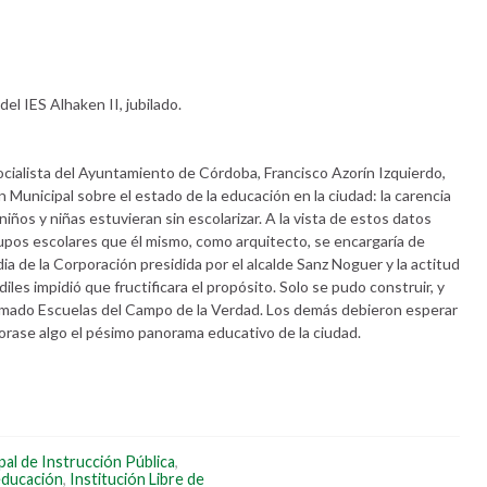
el IES Alhaken II, jubilado.
ocialista del Ayuntamiento de Córdoba, Francisco Azorín Izquierdo,
 Municipal sobre el estado de la educación en la ciudad: la carencia
iños y niñas estuvieran sin escolarizar. A la vista de estos datos
upos escolares que él mismo, como arquitecto, se encargaría de
ia de la Corporación presidida por el alcalde Sanz Noguer y la actitud
les impidió que fructificara el propósito. Solo se pudo construir, y
lamado Escuelas del Campo de la Verdad. Los demás debieron esperar
orase algo el pésimo panorama educativo de la ciudad.
al de Instrucción Pública
,
 educación
,
Institución Libre de