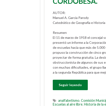
CORDOBESA.
AUTOR:
Manuel A. García Parody
Catedrático de Geografía e Historia d
Resumen
El 11 de marzo de 1918 el concejal s
presentó un informe a la Corporación
de escuelas hacía que más de 5.000 n
propuso la construcción de cinco gr
proyectar de forma gratuita. La desid
obstruccionista de algunos de sus edi
con muchas dificultades, el grupo l
a la segunda República para que mej
Seguir leyendo
analfabetismo
,
Comisión Municip
Escuelas al aire libre
,
Historia de la