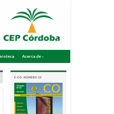
roteca
Acerca de
E-CO: NÚMERO 23