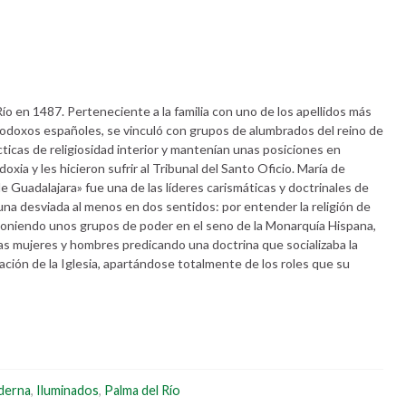
Río en 1487. Perteneciente a la familia con uno de los apellidos más
erodoxos españoles, se vinculó con grupos de alumbrados del reino de
cticas de religiosidad interior y mantenían unas posiciones en
doxia y les hicieron sufrir al Tribunal del Santo Oficio. María de
e Guadalajara» fue una de las líderes carismáticas y doctrinales de
n una desviada al menos en dos sentidos: por entender la religión de
poniendo unos grupos de poder en el seno de la Monarquía Hispana,
ras mujeres y hombres predicando una doctrina que socializaba la
iación de la Iglesia, apartándose totalmente de los roles que su
derna
,
Iluminados
,
Palma del Río