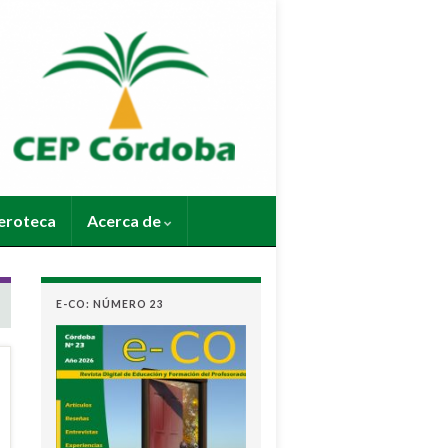
roteca
Acerca de
E-CO: NÚMERO 23