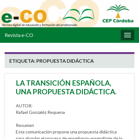
Revista e-CO
Alter
la
nave
ETIQUETA:
PROPUESTA DIDÁCTICA
LA TRANSICIÓN ESPAÑOLA,
UNA PROPUESTA DIDÁCTICA.
AUTOR:
Rafael Gonzaléz Requena
Resumen
Esta comunicación propone una propuesta didáctica
para abordar el proceso de enseñanza-aprendizaje de la