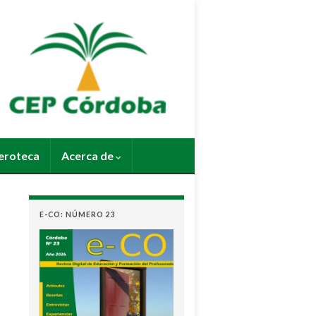
roteca
Acerca de
E-CO: NÚMERO 23