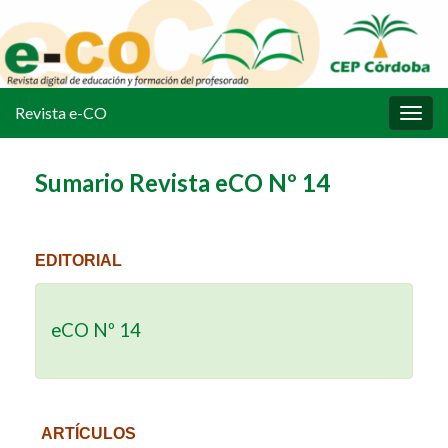
Revista e-CO
Alter
la
nave
Sumario Revista eCO Nº 14
EDITORIAL
eCO Nº 14
ARTÍCULOS