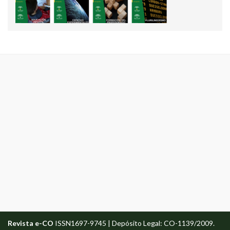
Revista e-CO
ISSN1697-9745 | Depósito Legal: CO-1139/2009.