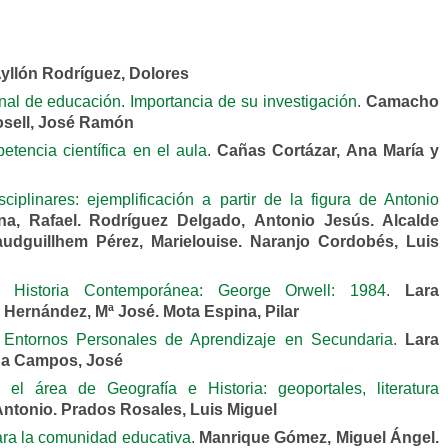
yllón Rodríguez, Dolores
nal de educación. Importancia de su investigación
.
Camacho
osell, José Ramón
etencia científica en el aula
.
Cañas Cortázar, Ana María y
ciplinares: ejemplificación a partir de la figura de Antonio
a, Rafael. Rodríguez Delgado, Antonio Jesús. Alcalde
udguillhem Pérez, Marielouise. Naranjo Cordobés, Luis
 Historia Contemporánea: George Orwell: 1984
.
Lara
z Hernández, Mª José. Mota Espina, Pilar
 Entornos Personales de Aprendizaje en Secundaria
.
Lara
aga Campos, José
el área de Geografía e Historia: geoportales, literatura
Antonio. Prados Rosales, Luis Miguel
para la comunidad educativa
.
Manrique Gómez, Miguel Ángel.