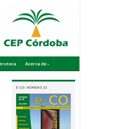
roteca
Acerca de
E-CO: NÚMERO 23