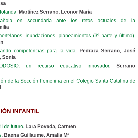
osa
Holanda
.
Martínez Serrano, Leonor María
añola en secundaria ante los retos actuales de la
ilia
ortelanos, inundaciones, planeamientos (3º parte y última)
.
ón
ando competencias para la vida
.
Pedraza Serrano, José
, Sonia
ODOSIO, un recurso educativo innovador
.
Serrano
ión de la Sección Femenina en el Colegio Santa Catalina de
l
ÓN INFANTIL
l de futuro
.
Lara Poveda, Carmen
s
.
Baena Guillaume, Amalia Mª