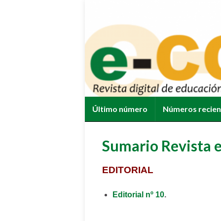
Último número
Números recie
Sumario Revista 
EDITORIAL
Editorial nº 10
.