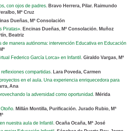
os, con ojos de padres
.
Bravo Herrera, Pilar. Raimundo
eralbo, Mª Cruz
inas Dueñas, Mª Consolación
s Piratas»
.
Encinas Dueñas, Mª Consolación. Muñoz
ín, Beatriz
s de manera autónoma: intervención Educativa en Educación
 Mª
rtual Federico García Lorca» en Infantil
.
Giraldo Vargas, Mª
: reflexiones compartidas
.
Lara Poveda, Carmen
proyectos en el aula. Una experiencia enriquecedora para
rra, Ana
aprovechando la adversidad como oportunidad
.
Mérida
 Otoño
.
Millán Montilla, Purificación. Jurado Rubio, Mª
Mª
n nuestra aula de Infantil
.
Ocaña Ocaña, Mª José