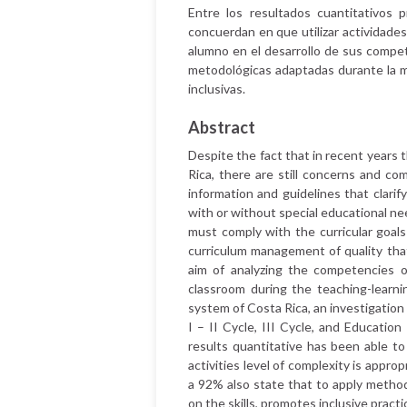
Entre los resultados cuantitativos 
concuerdan en que utilizar actividades
alumno en el desarrollo de sus compe
metodológicas adaptadas durante la me
inclusivas.
Abstract
Despite the fact that in recent years 
Rica, there are still concerns and co
information and guidelines that clarify
with or without special educational nee
must comply with the curricular goal
curriculum management of quality that,
aim of analyzing the competencies o
classroom during the teaching-learni
system of Costa Rica, an investigation
I – II Cycle, III Cycle, and Education
results quantitative has been able to
activities level of complexity is approp
a 92% also state that to apply metho
on the skills, promotes inclusive practi