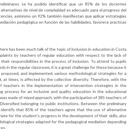
preliminares se ha podido identificar que un 85% de los docentes
 alternativas de nivel de complejidad es adecuado para el progreso del
tencias, asimismo un 92% también manifiestan que aplicar estrategias
diación pedagógica en función de las habilidades, favorece prácticas
there has been much talk of the topic of inclusion in education in Costa
mplaints by teachers of regular education with respect to the lack of
 their responsibilities in the process of inclusion. To attend to pupils
ds in the regular classroom, it is a great challenge for these because it
s proposed, and implemented, various methodological strategies for a
 at times, is affected by the collective diversity. Therefore, with the
f teachers in the implementation of intervention strategies in the
ng process for an inclusive and quality education in the educational
 was made of mixed approach, with the participation of 385 teachers of
 Diversified belonging to public institutions. Between the preliminary
 identify that 85% of the teachers agree that the use of alternative
riate for the student’s progress in the development of their skills, also
dological strategies adapted for the pedagogical mediation depending
ces.