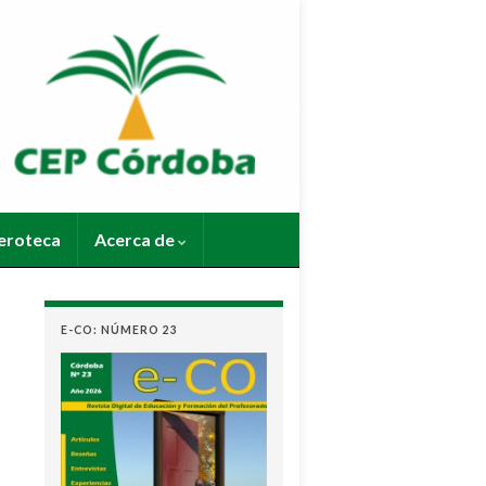
roteca
Acerca de
E-CO: NÚMERO 23