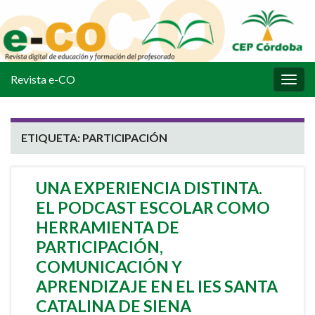
Revista e-CO
Alter
la
nave
ETIQUETA:
PARTICIPACIÓN
UNA EXPERIENCIA DISTINTA.
EL PODCAST ESCOLAR COMO
HERRAMIENTA DE
PARTICIPACIÓN,
COMUNICACIÓN Y
APRENDIZAJE EN EL IES SANTA
CATALINA DE SIENA