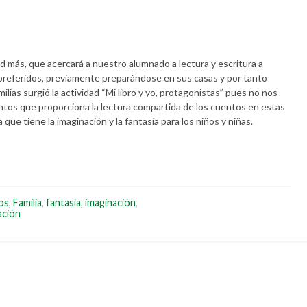
ad más, que acercará a nuestro alumnado a lectura y escritura a
 preferidos, previamente preparándose en sus casas y por tanto
milias surgió la actividad “Mi libro y yo, protagonistas” pues no nos
tos que proporciona la lectura compartida de los cuentos en estas
 que tiene la imaginación y la fantasía para los niños y niñas.
os
,
Familia
,
fantasía
,
imaginación
,
ación