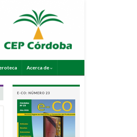
roteca
Acerca de
E-CO: NÚMERO 23