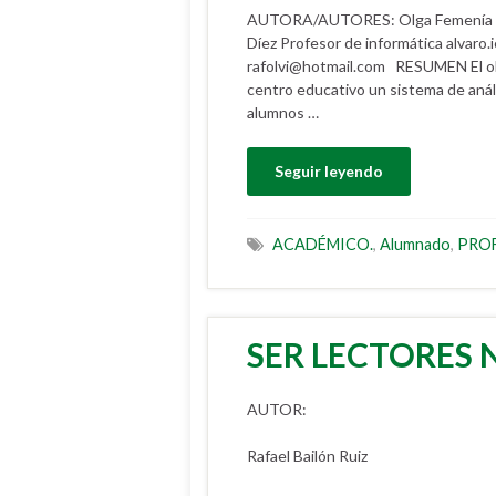
AUTORA/AUTORES: Olga Femenía Mil
Díez Profesor de informática alvaro
rafolvi@hotmail.com RESUMEN El obje
centro educativo un sistema de análi
alumnos …
Seguir leyendo
ACADÉMICO.
,
Alumnado
,
PRO
SER LECTORES 
AUTOR:
Rafael Bailón Ruiz