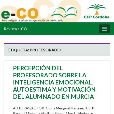
Revista e-CO
Alter
la
nave
ETIQUETA:
PROFESORADO
PERCEPCIÓN DEL
PROFESORADO SOBRE LA
INTELIGENCIA EMOCIONAL,
AUTOESTIMA Y MOTIVACIÓN
DEL ALUMNADO EN MURCIA
AUTORAS/AUTOR: Gloria Mengual Martínez CEIP
Pascual Martínez Abellán (Pliego, Murcia) Norberto