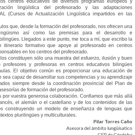
n los centros educativos de diversos programas europeos y
ización lingüística del profesorado y las adaptaciones
L (Cursos de Actualización Lingüística impartidos en las
culos que, desde la formación del profesorado, nos ofrecen una
rilingüismo así como las premisas para el desarrollo e
ilingües. Llegados a este punto, me toca a mí, que escribo la
 itinerario formativo que apoye al profesorado en centros
ponsables en los centros del profesorado.
los constituyen sólo una muestra del esfuerzo, ilusión y buen
profesores y profesoras en centros educativos bilingües
aulas. El objetivo común es proporcionar una educación de
e sea capaz de desarrollar sus competencias y su aprendizaje
yados siempre desde la coordinación provincial del Plan de
asesorías de formación del profesorado.
s por vuestra generosa colaboración. Confiamos que más allá
rancés, el alemán o el castellano y de los contenidos de las
mos construyendo un modelo de enseñanza de lenguas que
xtos plurilingües y multiculturales.
Pilar Torres Caño
Asesora del ámbito lungüísatico
CEP de Córdoba