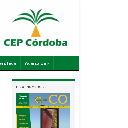
roteca
Acerca de
E-CO: NÚMERO 23