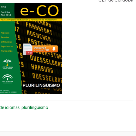
de idiomas
,
plurilingüismo