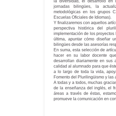
la diversidad, el desarrollo e
jornadas bilingües, la actual
metodológicas en los grupos CA
Escuelas Oficiales de Idiomas).
Y finalizaremos con aquellos artí
perspectiva histórica del plu
implementación de los proyectos b
última, apuntar cómo diseñar un
bilingües desde las asesorías res
En suma, esta selección de artícu
hacer en su labor docente que 
desarrollan diariamente en sus 
calidad al alumnado para que ést
a lo largo de toda la vida, apo
Fomento del Plurilingüismo y las 
A todas y a todos, muchas gracia
de la enseñanza del inglés, el f
áreas a través de éstas, esta
promueve la comunicación en conte