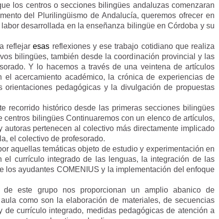
que los centros o secciones bilingües andaluzas comenzaran
mento del Plurilingüismo de Andalucía, queremos ofrecer en
a labor desarrollada en la enseñanza bilingüe en Córdoba y su
a reflejar
esas
reflexiones y ese trabajo cotidiano que realiza
vos bilingües, también desde la coordinación provincial y las
esorado. Y lo hacemos a través de una veintena de artículos
 el acercamiento académico, la crónica de experiencias de
as orientaciones pedagógicas y la divulgación de propuestas
 recorrido histórico desde las primeras secciones bilingües
e centros bilingües Continuaremos con un elenco de artículos,
 autoras pertenecen al colectivo más directamente implicado
a, el colectivo de profesorado.
s por aquellas temáticas objeto de estudio y experimentación en
 el currículo integrado de las lenguas, la integración de las
s de los ayudantes COMENIUS y la implementación del enfoque
ro de este grupo nos proporcionan un amplio abanico de
l aula como son la elaboración de materiales, de secuencias
o y de currículo integrado, medidas pedagógicas de atención a