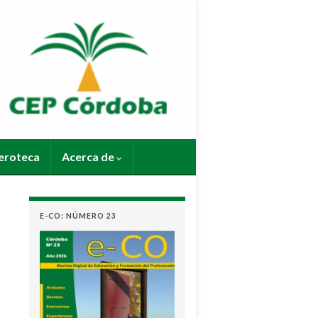
roteca
Acerca de
E-CO: NÚMERO 23