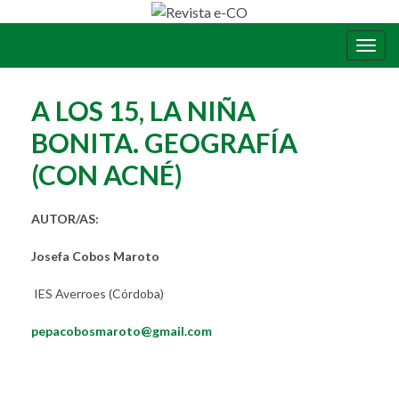
Alter
la
nave
A LOS 15, LA NIÑA
BONITA. GEOGRAFÍA
(CON ACNÉ)
AUTOR/AS:
Josefa Cobos Maroto
IES Averroes (Córdoba)
pepacobosmaroto@gmail.com