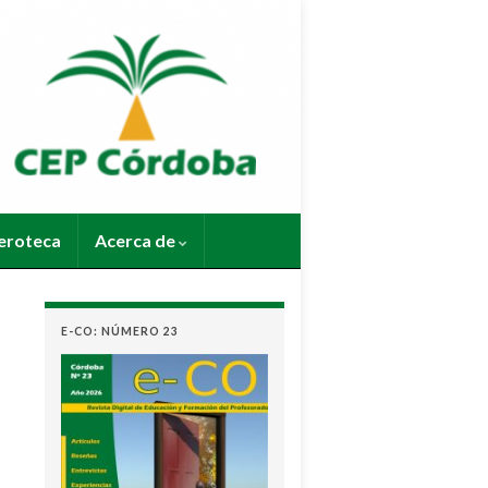
roteca
Acerca de
E-CO: NÚMERO 23