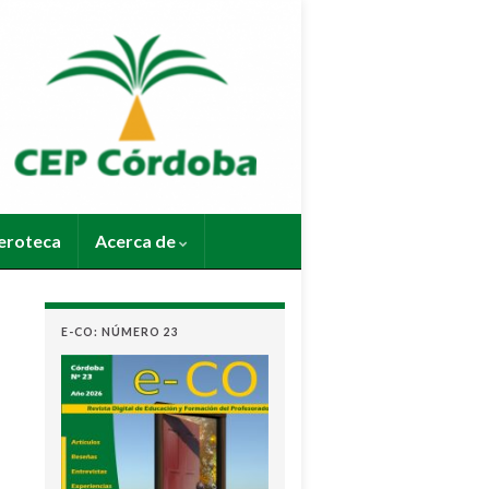
roteca
Acerca de
E-CO: NÚMERO 23