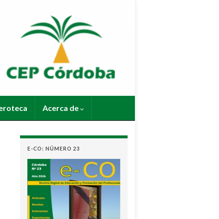
roteca
Acerca de
E-CO: NÚMERO 23