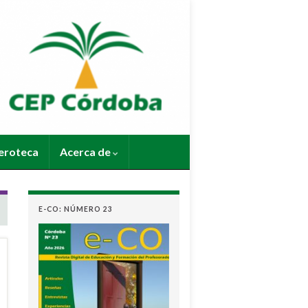
roteca
Acerca de
E-CO: NÚMERO 23