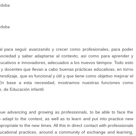
rdoba
rdoba
l para seguir avanzando y crecer como profesionales, para poder
sociedad y saber adaptarse al contexto, así como para aprender y
ucativos e innovadores, adecuados a los nuevos tiempos. Todo esto
s y docentes que llevan a cabo buenas prácticas educativas, en torno
ndizaje, que es funcional y útil y que tiene como objetivo mejorar el
 En base a esta necesidad, mostramos nuestras funciones como
, de Educación infantil.
tinue advancing and growing as professionals, to be able to face the
dapt to the context, as well as to learn and put into practice new
ropriate to the new times. All this in direct contact with professionals
cational practices, around a community of exchange and learning,