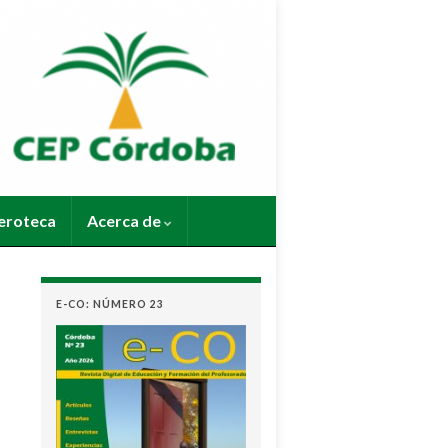
roteca
Acerca de
E-CO: NÚMERO 23