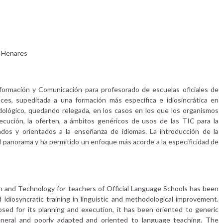
e Henares
formación y Comunicación para profesorado de escuelas oficiales de
eces, supeditada a una formación más específica e idiosincrática en
dológico, quedando relegada, en los casos en los que los organismos
jecución, la oferten, a ámbitos genéricos de usos de las TIC para la
os y orientados a la enseñanza de idiomas. La introducción de la
l panorama y ha permitido un enfoque más acorde a la especificidad de
n and Technology for teachers of Official Language Schools has been
 idiosyncratic training in linguistic and methodological improvement.
ed for its planning and execution, it has been oriented to generic
eneral and poorly adapted and oriented to language teaching. The