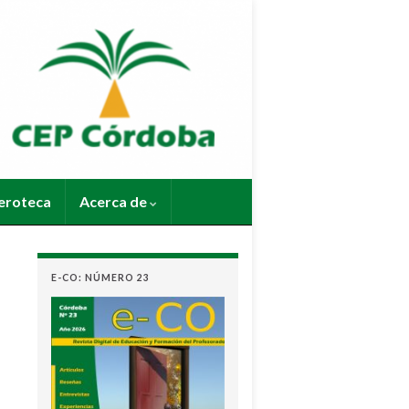
roteca
Acerca de
E-CO: NÚMERO 23