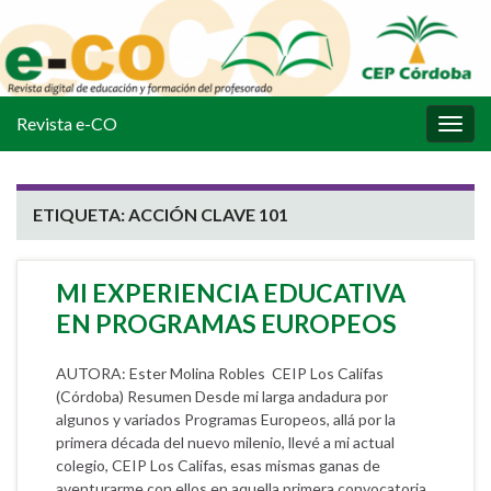
Revista e-CO
Alter
la
nave
ETIQUETA:
ACCIÓN CLAVE 101
MI EXPERIENCIA EDUCATIVA
EN PROGRAMAS EUROPEOS
AUTORA: Ester Molina Robles CEIP Los Califas
(Córdoba) Resumen Desde mi larga andadura por
algunos y variados Programas Europeos, allá por la
primera década del nuevo milenio, llevé a mi actual
colegio, CEIP Los Califas, esas mismas ganas de
aventurarme con ellos en aquella primera convocatoria