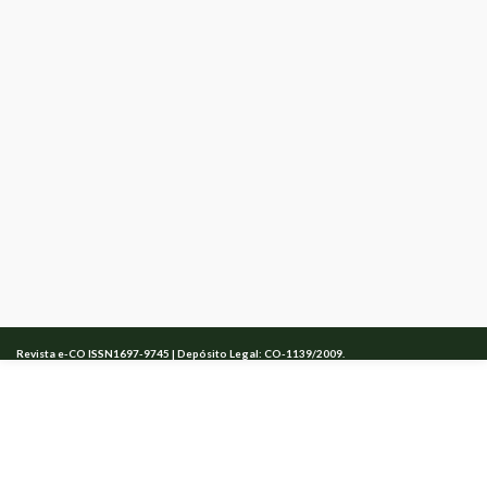
Revista e-CO
ISSN1697-9745 | Depósito Legal: CO-1139/2009.