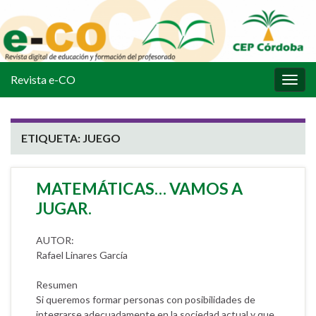
Revista e-CO
Alter
la
nave
ETIQUETA:
JUEGO
MATEMÁTICAS… VAMOS A
JUGAR.
AUTOR:
Rafael Linares García
Resumen
Si queremos formar personas con posibilidades de
integrarse adecuadamente en la sociedad actual y que