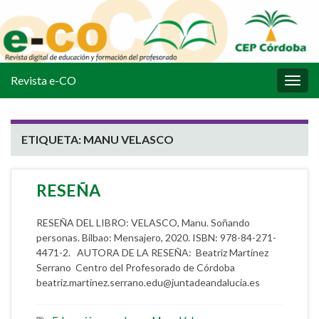
Revista e-CO
Alter
la
nave
ETIQUETA:
MANU VELASCO
RESEÑA
RESEÑA DEL LIBRO: VELASCO, Manu. Soñando
personas. Bilbao: Mensajero, 2020. ISBN: 978-84-271-
4471-2. AUTORA DE LA RESEÑA: Beatriz Martínez
Serrano Centro del Profesorado de Córdoba
beatriz.martinez.serrano.edu@juntadeandalucia.es